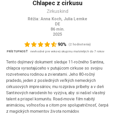
Chlapec z cirkusu
Zirkuskind
Réžia
:
Anna Koch, Julia Lemke
DE
86
min.
2025
90
%
(
2 hodnotenia
)
PRÍSTUPNOSŤ
nevhodné pre vekovú skupinu maloletých do 7 rokov
Tento dojímavý dokument sleduje 11‑ročného Santina, 
chlapca vyrastajúceho v putujúcom cirkuse so svojou 
rozvetvenou rodinou a zvieratami. Jeho 80‑ročný 
pradedo, jeden z posledných veľkých nemeckých 
cirkusových impresáriov, mu rozpráva príbehy a v deň 
Santinových narodenín ho vyzýva, aby si našiel vlastný 
talent a prispel komunitu. Road‑movie film nabitý 
animáciou, voľnosťou a citom pre spolupatričnosť, čerpá 
z magických momentov života nomádov.