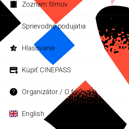
Zoznam filmov
Sprievodné podujatia
Hlasovanie
Kúpiť CINEPASS
Organizátor / O festivale
English