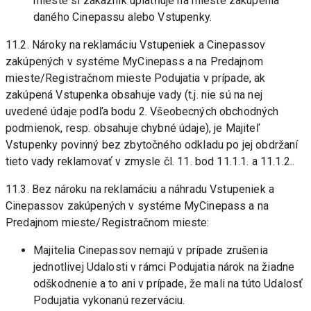
mieste si zákazník uplatňuje na mieste zakúpenia 
daného Cinepassu alebo Vstupenky.
11.2. Nároky na reklamáciu Vstupeniek a Cinepassov 
zakúpených v systéme MyCinepass a na Predajnom 
mieste/Registračnom mieste Podujatia v prípade, ak 
zakúpená Vstupenka obsahuje vady (t.j. nie sú na nej 
uvedené údaje podľa bodu 2. Všeobecných obchodných 
podmienok, resp. obsahuje chybné údaje), je Majiteľ 
Vstupenky povinný bez zbytočného odkladu po jej obdržaní 
tieto vady reklamovať v zmysle čl. 11. bod 11.1.1. a 11.1.2..
11.3. Bez nároku na reklamáciu a náhradu Vstupeniek a 
Cinepassov zakúpených v systéme MyCinepass a na 
Predajnom mieste/Registračnom mieste:
Majitelia Cinepassov nemajú v prípade zrušenia 
jednotlivej Udalosti v rámci Podujatia nárok na žiadne 
odškodnenie a to ani v prípade, že mali na túto Udalosť 
Podujatia vykonanú rezerváciu.